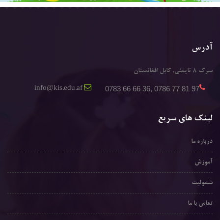
آدرس
سرک 8 تایمنی, کابل افغانستان
0783 66 66 36, 0786 77 81 97
info@kis.edu.af
لینک های سریع
درباره ما
آموزش
شمولیت
تماس با ما